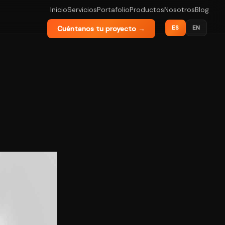
Inicio
Servicios
Portafolio
Productos
Nosotros
Blog
ES
EN
Cuéntanos tu proyecto →