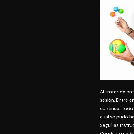
Al tratar de en
sesión. Entré e
continua. Todo 
cual se pudo ha
Seguí las
instru
Continue readi