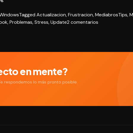
2016:
Windows
Tagged
Actualizacion
,
Frustracion
,
MediabrosTips
,
M
actualizaste
en
ook
,
Problemas
,
Stress
,
Update
2 comentarios
y
Outlook
dejó
2016:
de
actualizaste
trabajar?»
y
dejó
de
ecto en mente?
trabajar?
 Te respondemos lo más pronto posible.