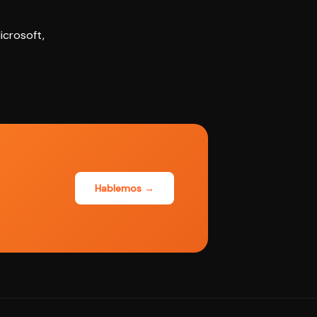
icrosoft
,
Hablemos →