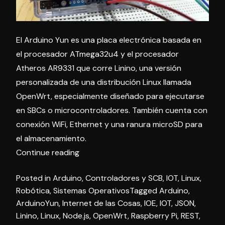
El Arduino Yun es una placa electrónica basada en
el procesador ATmega32u4 y el procesador
Atheros AR9331 que corre Linino, una versión
personalizada de una distribución Linux llamada
OpenWrt, especialmente diseñado para ejecutarse
en SBCs o microcontroladores. También cuenta con
conexión WiFi, Ethernet y una ranura microSD para
el almacenamiento.
«Arduino
Continue reading
Yún»
Posted in
Arduino
,
Controladores y SCB
,
IOT
,
Linux
,
Robótica
,
Sistemas Operativos
Tagged
Arduino
,
ArduinoYun
,
Internet de las Cosas
,
IOE
,
IOT
,
JSON
,
Linino
,
Linux
,
Node.js
,
OpenWrt
,
Raspberry Pi
,
REST
,