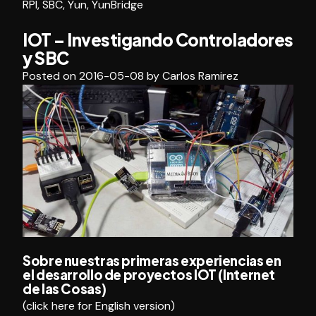
RPI
,
SBC
,
Yun
,
YunBridge
IOT – Investigando Controladores
y SBC
Posted on
2016-05-08
by
Carlos Ramirez
Sobre nuestras primeras experiencias en
el desarrollo de proyectos IOT (Internet
de las Cosas)
(
click here for English version
)