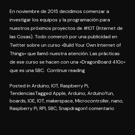
En noviembre de 2015 decidimos comenzar a
investigar los equipos y la programación para
nuestros próximos proyectos de #IOT (Internet de
las Cosas). Todo comenzó por una publicidad en
Twitter sobre un curso «Build Your Own Internet of
Things» que llamó nuestra atención. Las prácticas
de ese curso se hacen con una «DragonBoard 410c»
«IOT
que es una SBC.
Continue reading
–
Posted in
Arduino
,
IOT
,
Raspberry Pi
,
Investigando
Tendencias
Tagged
Apple
,
Arduino
,
ArduinoYun
,
Controladores
boards
,
IOE
,
IOT
,
makerspace
,
Microcontroller
,
nano
,
y
en
Raspberry Pi
,
RPI
,
SBC
,
Snapdragon
1 comentario
SBC»
IOT
–
Investig