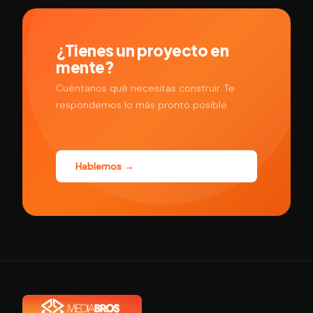
Controla
y
SBC
¿Tienes un proyecto en
mente?
Cuéntanos qué necesitas construir. Te
respondemos lo más pronto posible.
Hablemos →