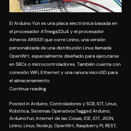
El Arduino Yun es una placa electrónica basada en
el procesador ATmega32u4 y el procesador
Atheros AR9331 que corre Linino, una versión
personalizada de una distribución Linux llamada
OpenWrt, especialmente diseñado para ejecutarse
en SBCs o microcontroladores. También cuenta con
conexión WiFi, Ethernet y una ranura microSD para
el almacenamiento.
«Arduino
Continue reading
Yún»
Posted in
Arduino
,
Controladores y SCB
,
IOT
,
Linux
,
Robótica
,
Sistemas Operativos
Tagged
Arduino
,
ArduinoYun
,
Internet de las Cosas
,
IOE
,
IOT
,
JSON
,
Linino
,
Linux
,
Node.js
,
OpenWrt
,
Raspberry Pi
,
REST
,