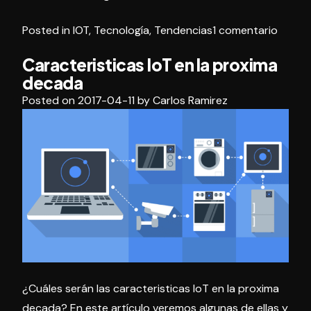
novedosas
en
Posted in
IOT
,
Tecnología
,
Tendencias
1 comentario
y
Caract
disruptivas
Caracteristicas IoT en la proxima
noved
de
decada
y
IoT»
disrup
Posted on
2017-04-11
by
Carlos Ramirez
de
IoT
¿Cuáles serán las caracteristicas IoT en la proxima
decada? En este artículo veremos algunas de ellas y