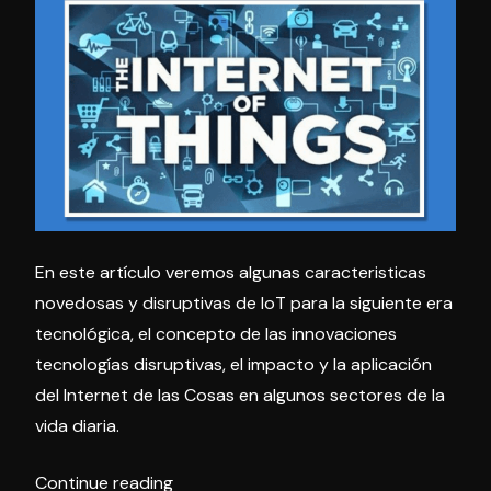
Era
4ta
Tecn
Revolución
/
4ta
Industrial»
Revo
Indus
En este artículo veremos algunas caracteristicas
novedosas y disruptivas de IoT para la siguiente era
tecnológica, el concepto de las innovaciones
tecnologías disruptivas, el impacto y la aplicación
del Internet de las Cosas en algunos sectores de la
vida diaria.
«Caracteristicas
Continue reading