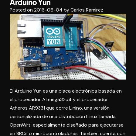
Arduino Yún
de
sensores
IoT
Posted on
2016-06-04
by
Carlos Ramirez
y
con
AI»
robotica,
sensores
y
AI
El Arduino Yun es una placa electrónica basada en
el procesador ATmega32u4 y el procesador
Atheros AR9331 que corre Linino, una versión
personalizada de una distribución Linux llamada
OpenWrt, especialmente diseñado para ejecutarse
en SBCs o microcontroladores. También cuenta con