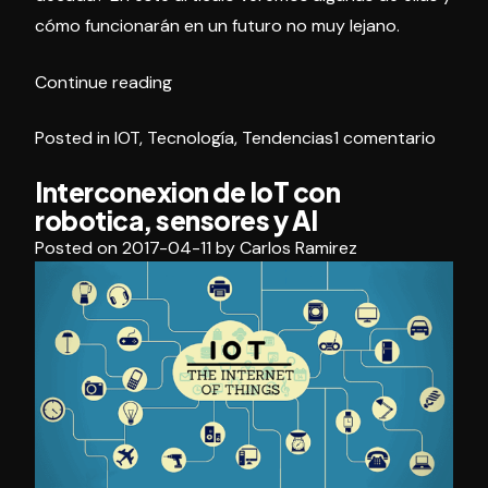
cómo funcionarán en un futuro no muy lejano.
«Caracteristicas
Continue reading
IoT
en
Posted in
IOT
,
Tecnología
,
Tendencias
1 comentario
en
Caract
la
Interconexion de IoT con
IoT
proxima
robotica, sensores y AI
en
decada»
la
Posted on
2017-04-11
by
Carlos Ramirez
proxi
decad