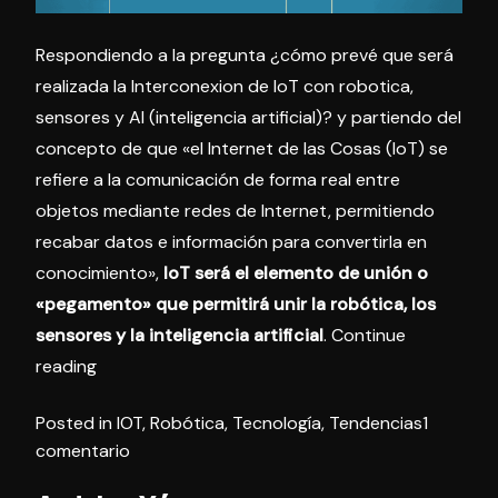
Respondiendo a la pregunta ¿cómo prevé que será
realizada la Interconexion de IoT con robotica,
sensores y AI (inteligencia artificial)? y partiendo del
concepto de que «el Internet de las Cosas (IoT) se
refiere a la comunicación de forma real entre
objetos mediante redes de Internet, permitiendo
recabar datos e información para convertirla en
conocimiento»,
IoT será el elemento de unión o
«pegamento» que permitirá unir la robótica, los
sensores y la inteligencia artificial
.
Continue
«Interconexion
reading
de
Posted in
IOT
,
Robótica
,
Tecnología
,
Tendencias
1
IoT
en
comentario
con
Interconexion
robotica,