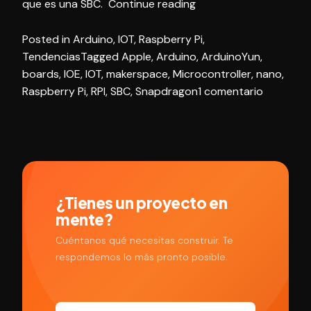
«IOT
que es una SBC.
Continue reading
–
Posted in
Arduino
,
IOT
,
Raspberry Pi
,
Investigando
Tendencias
Tagged
Apple
,
Arduino
,
ArduinoYun
,
Controladores
boards
,
IOE
,
IOT
,
makerspace
,
Microcontroller
,
nano
,
y
en
Raspberry Pi
,
RPI
,
SBC
,
Snapdragon
1 comentario
SBC»
IOT
–
Investig
Controla
y
SBC
¿Tienes un proyecto en
mente?
Cuéntanos qué necesitas construir. Te
respondemos lo más pronto posible.