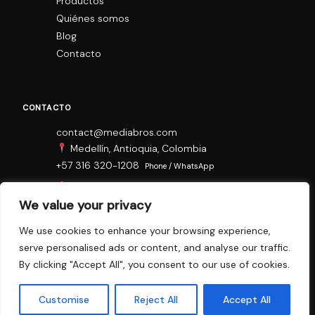
Productos
Quiénes somos
Blog
Contacto
CONTACTO
contact@mediabros.com
Medellín, Antioquia, Colombia
+57 316 320-1208
Phone / WhatsApp
Panama City, Panamá
We value your privacy
+507 6408-6196
Phone
We use cookies to enhance your browsing experience,
serve personalised ads or content, and analyse our traffic.
By clicking "Accept All", you consent to our use of cookies.
© 2011–2026 Mediabros. Todos los derechos reservados.
Aviso legal
·
Política de privacidad
Customise
Reject All
Accept All