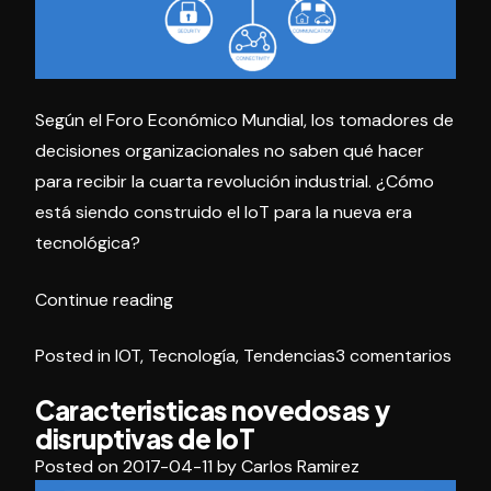
Según el Foro Económico Mundial, los tomadores de
decisiones organizacionales no saben qué hacer
para recibir la cuarta revolución industrial. ¿Cómo
está siendo construido el IoT para la nueva era
tecnológica?
«IoT
Continue reading
para
en
Posted in
IOT
,
Tecnología
,
Tendencias
3 comentarios
la
IoT
Nueva
Caracteristicas novedosas y
para
Era
disruptivas de IoT
la
Tecnológica
Nuev
Posted on
2017-04-11
by
Carlos Ramirez
/