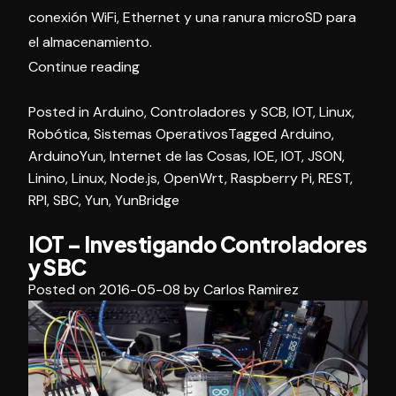
conexión WiFi, Ethernet y una ranura microSD para
el almacenamiento.
«Arduino
Continue reading
Yún»
Posted in
Arduino
,
Controladores y SCB
,
IOT
,
Linux
,
Robótica
,
Sistemas Operativos
Tagged
Arduino
,
ArduinoYun
,
Internet de las Cosas
,
IOE
,
IOT
,
JSON
,
Linino
,
Linux
,
Node.js
,
OpenWrt
,
Raspberry Pi
,
REST
,
RPI
,
SBC
,
Yun
,
YunBridge
IOT – Investigando Controladores
y SBC
Posted on
2016-05-08
by
Carlos Ramirez