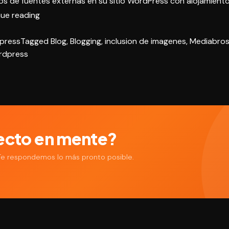
os de fuentes externas en su sitio WordPress con
alojamient
«Conociendo
ue reading
WordPress
press
Tagged
Blog
,
Blogging
,
inclusion de imagenes
,
Mediabros
oEmbed:
rdpress
incrusta
media
facilmente»
ecto en mente?
 Te respondemos lo más pronto posible.