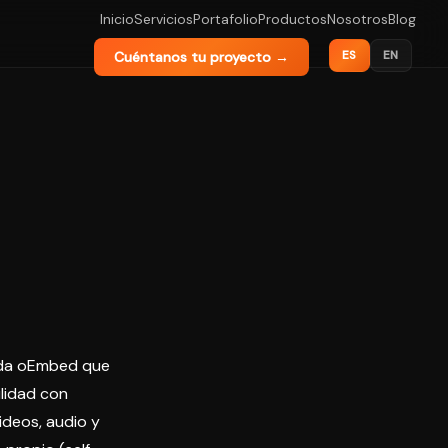
Inicio
Servicios
Portafolio
Productos
Nosotros
Blog
ES
EN
Cuéntanos tu proyecto →
nada oEmbed que
ilidad con
deos, audio y