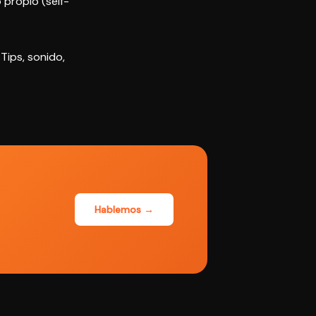
o propio
(self-
Tips
,
sonido
,
Hablemos →