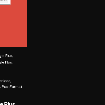
le Plus
,
le Plus.
anicas
,
o
,
PostFormat
,
e Plus