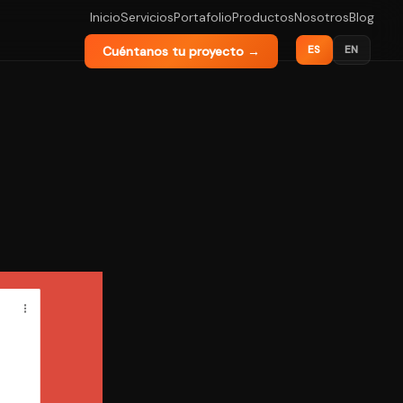
Inicio
Servicios
Portafolio
Productos
Nosotros
Blog
ES
EN
Cuéntanos tu proyecto →