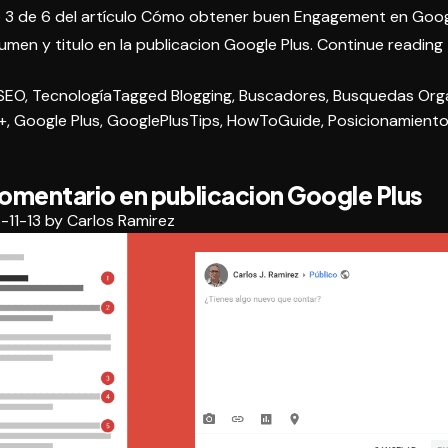
 3 de 6 del artículo
Cómo obtener buen Engagement en Goog
sumen y titulo en la publicacion Google Plus.
Continue reading
SEO
,
Tecnología
Tagged
Blogging
,
Buscadores
,
Busquedas Org
+
,
Google Plus
,
GooglePlusTips
,
HowToGuide
,
Posicionamient
l
comentario en publicacion Google Plus
-11-13
by
Carlos Ramirez