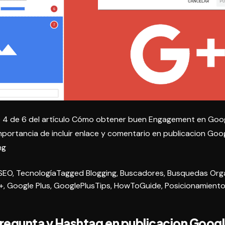
e 4 de 6 del artículo
Cómo obtener buen Engagement en Goog
importancia de incluir enlace y comentario en publicacion Goog
«Enlace
ng
y
SEO
,
Tecnología
Tagged
Blogging
,
Buscadores
,
Busquedas Org
comentario
+
,
Google Plus
,
GooglePlusTips
,
HowToGuide
,
Posicionamient
en
publicacion
Google
regunta y Hashtag en publicacion Googl