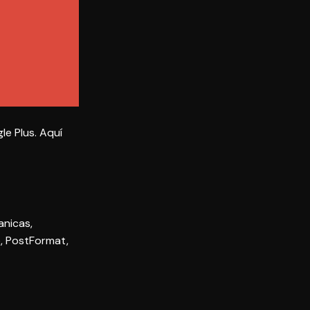
le Plus
. Aquí
iones
anicas
,
o
,
PostFormat
,