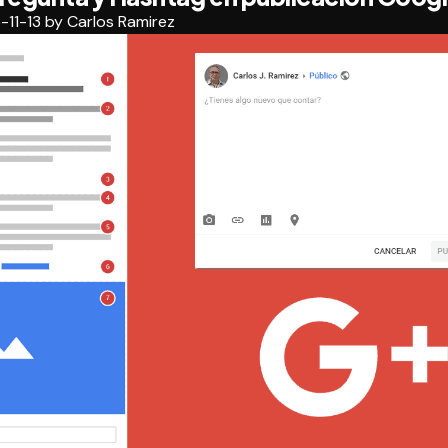
Plus»
-11-13
by
Carlos Ramirez