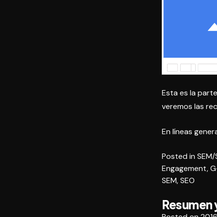
Esta es la parte
veremos las re
En líneas gener
Posted in
SEM/
Engagement
,
G
SEM
,
SEO
Resumen y 
Posted on
2016