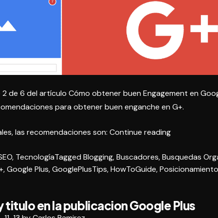
 2 de 6 del artículo
Cómo obtener buen Engagement en Goog
comendaciones para obtener buen enganche en G+.
«Recomendac
ales, las recomendaciones son:
Continue reading
para
SEO
,
Tecnología
Tagged
Blogging
,
Buscadores
,
Busquedas Org
obtener
+
,
Google Plus
,
GooglePlusTips
,
HowToGuide
,
Posicionamient
buen
enganche
en
titulo en la publicacion Google Plus
G+»
-11-13
by
Carlos Ramirez