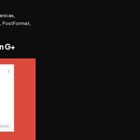
anicas
,
o
,
PostFormat
,
n G+