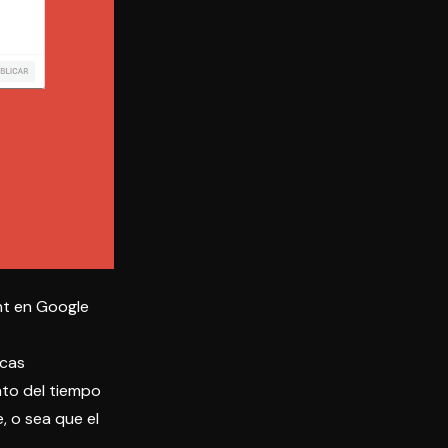
nt en Google
icas
nto del tiempo
 o sea que el